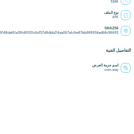
5346
نوع الملف
APK
SHA256
f9148daf61a39fd91051c6d157d9dbb214aa067afc6e87bb989934ad68c96693
التفاصيل الفنية
اسم حزمة العرض
com.stay