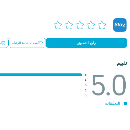
راجِع التطبيق
أضف إلى قائمة الرغبات
أض
تقييم
5.0
5
4
3
2
1
1 التعليقات