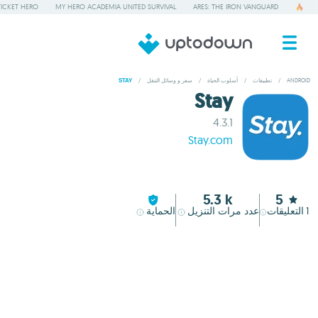
TICKET HERO
MY HERO ACADEMIA UNITED SURVIVAL
ARES: THE IRON VANGUARD
ANDROID
/
تطبيقات
/
أسلوب الحياة
/
سفر و وسائل التنقل
/
STAY
Stay
4.3.1
Stay.com
5.3 k
5
1
التعليقات
عدد مرات التنزيل
الحماية