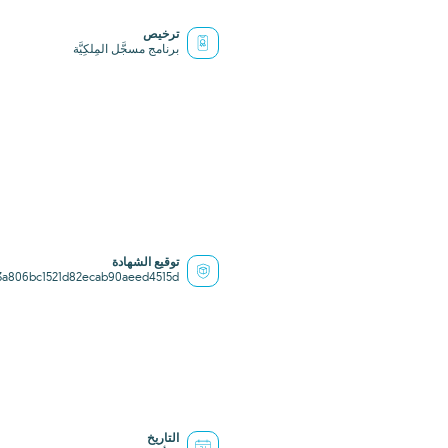
ترخيص
برنامج مسجَّل المِلكِيَّة
توقيع الشهادة
3a806bc1521d82ecab90aeed4515d
التاريخ